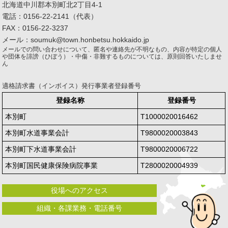
北海道中川郡本別町北2丁目4-1
電話：0156-22-2141（代表）
FAX：0156-22-3237
メール：soumuk@town.honbetsu.hokkaido.jp
メールでの問い合わせについて、匿名や連絡先が不明なもの、内容が特定の個人
や団体を誹謗（ひぼう）・中傷・非難するものについては、原則回答いたしませ
ん
適格請求書（インボイス）発行事業者登録番号
登録名称
登録番号
本別町
T1000020016462
本別町水道事業会計
T9800020003843
本別町下水道事業会計
T9800020006722
本別町国民健康保険病院事業
T2800020004939
役場へのアクセス
組織・各課業務・電話番号