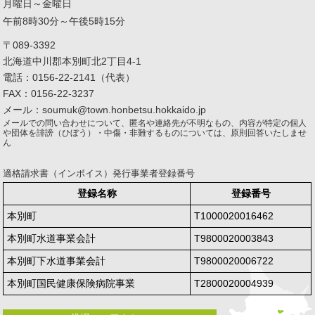
月曜日～金曜日
午前8時30分～午後5時15分
〒089-3392
北海道中川郡本別町北2丁目4-1
電話：0156-22-2141（代表）
FAX：0156-22-3237
メール：soumuk@town.honbetsu.hokkaido.jp
メールでの問い合わせについて、匿名や連絡先が不明なもの、内容が特定の個人
や団体を誹謗（ひぼう）・中傷・非難するものについては、原則回答いたしませ
ん
適格請求書（インボイス）発行事業者登録番号
登録名称
登録番号
本別町
T1000020016462
本別町水道事業会計
T9800020003843
本別町下水道事業会計
T9800020006722
本別町国民健康保険病院事業
T2800020004939