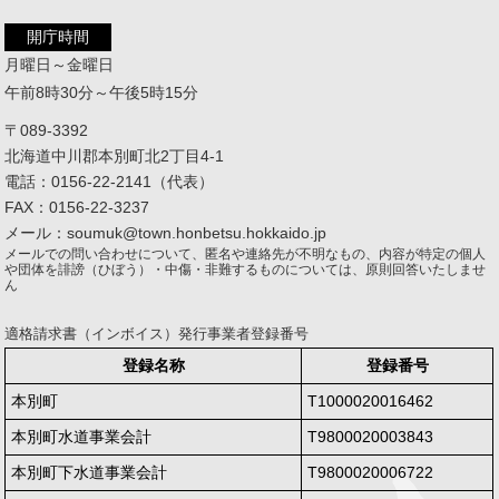
開庁時間
月曜日～金曜日
午前8時30分～午後5時15分
〒089-3392
北海道中川郡本別町北2丁目4-1
電話：0156-22-2141（代表）
FAX：0156-22-3237
メール：soumuk@town.honbetsu.hokkaido.jp
メールでの問い合わせについて、匿名や連絡先が不明なもの、内容が特定の個人
や団体を誹謗（ひぼう）・中傷・非難するものについては、原則回答いたしませ
ん
適格請求書（インボイス）発行事業者登録番号
登録名称
登録番号
本別町
T1000020016462
本別町水道事業会計
T9800020003843
本別町下水道事業会計
T9800020006722