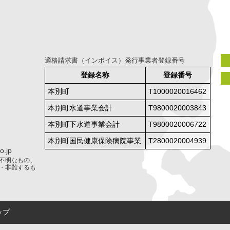
適格請求書（インボイス）発行事業者登録番号
登録名称
登録番号
本別町
T1000020016462
本別町水道事業会計
T9800020003843
本別町下水道事業会計
T9800020006722
本別町国民健康保険病院事業
T2800020004939
.jp
不明なもの、
・非難するも
ップ