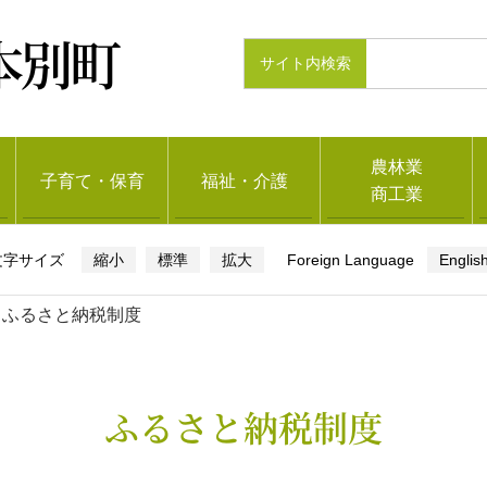
本別町
農林業
子育て・保育
福祉・介護
商工業
縮小
標準
拡大
Englis
ふるさと納税制度
ふるさと納税制度