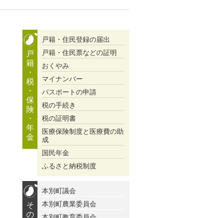
戸籍・住民登録の届出
戸籍・住民票などの証明
戸
籍
おくやみ
・
マイナンバー
税
・
パスポートの申請
保
税の手続き
険
・
税の証明書
年
医療保険制度と医療費の助
金
成
国民年金
ふるさと納税制度
本別町議会
本別町農業委員会
そ
の
本別町教育委員会