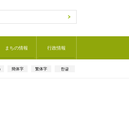
まちの情報
行政情報
h
簡体字
繁体字
한글