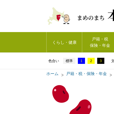
まめのまち
戸籍・税
くらし・健康
保険・年金
標準
1
2
3
ホーム
戸籍・税・保険・年金