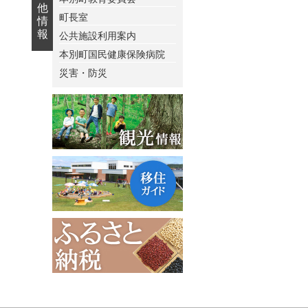
他
町長室
情
報
公共施設利用案内
本別町国民健康保険病院
災害・防災