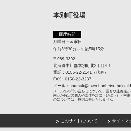
本別町役場
開庁時間
月曜日～金曜日
午前8時30分～午後5時15分
〒089-3392
北海道中川郡本別町北2丁目4-1
電話：0156-22-2141（代表）
FAX：0156-22-3237
メール：soumuk@town.honbetsu.hokkaido
メールでの問い合わせについて、匿名や連絡先が
内容が特定の個人や団体を誹謗（ひぼう）・中傷
のについては、原則回答いたしません
このサイトについて
サイトマ