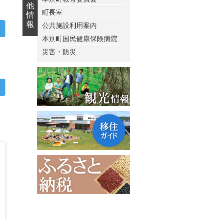
他
町長室
情
報
公共施設利用案内
本別町国民健康保険病院
災害・防災