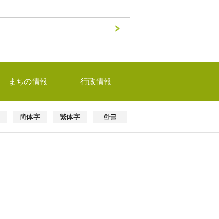
まちの情報
行政情報
h
簡体字
繁体字
한글