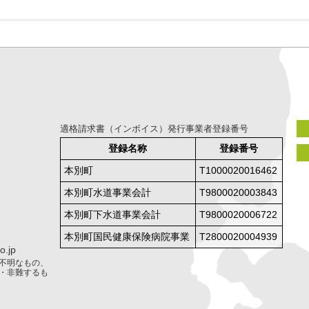
適格請求書（インボイス）発行事業者登録番号
登録名称
登録番号
本別町
T1000020016462
本別町水道事業会計
T9800020003843
本別町下水道事業会計
T9800020006722
本別町国民健康保険病院事業
T2800020004939
.jp
不明なもの、
・非難するも