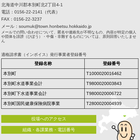
北海道中川郡本別町北2丁目4-1
電話：0156-22-2141（代表）
FAX：0156-22-3237
メール：soumuk@town.honbetsu.hokkaido.jp
メールでの問い合わせについて、匿名や連絡先が不明なもの、内容が特定の個人
や団体を誹謗（ひぼう）・中傷・非難するものについては、原則回答いたしませ
ん
適格請求書（インボイス）発行事業者登録番号
登録名称
登録番号
本別町
T1000020016462
本別町水道事業会計
T9800020003843
本別町下水道事業会計
T9800020006722
本別町国民健康保険病院事業
T2800020004939
役場へのアクセス
組織・各課業務・電話番号