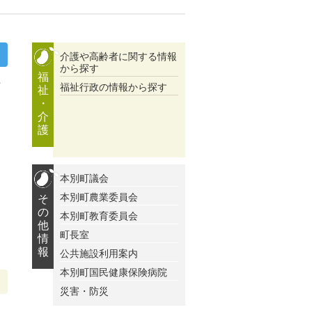
介護や高齢者に関する情報
から探す
福
上
福祉行政の情報から探す
祉
・
介
護
本別町議会
本別町農業委員会
そ
の
本別町教育委員会
他
町長室
情
報
公共施設利用案内
本別町国民健康保険病院
災害・防災