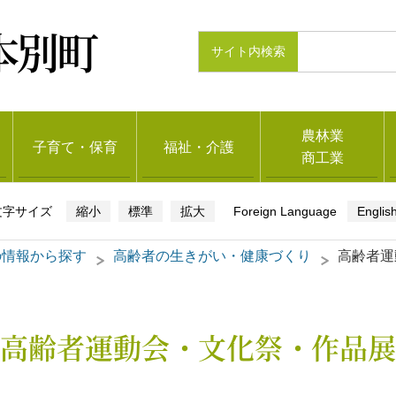
本別町
農林業
子育て・保育
福祉・介護
商工業
縮小
標準
拡大
Englis
の情報から探す
高齢者の生きがい・健康づくり
高齢者運
高齢者運動会・文化祭・作品展