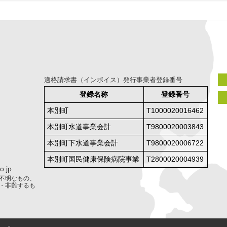
適格請求書（インボイス）発行事業者登録番号
登録名称
登録番号
本別町
T1000020016462
本別町水道事業会計
T9800020003843
本別町下水道事業会計
T9800020006722
本別町国民健康保険病院事業
T2800020004939
.jp
不明なもの、
・非難するも