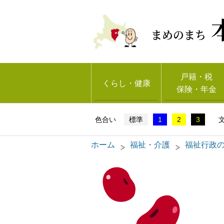
まめのまち
戸籍・税
くらし・健康
保険・年金
標準
1
2
3
ホーム
福祉・介護
福祉行政