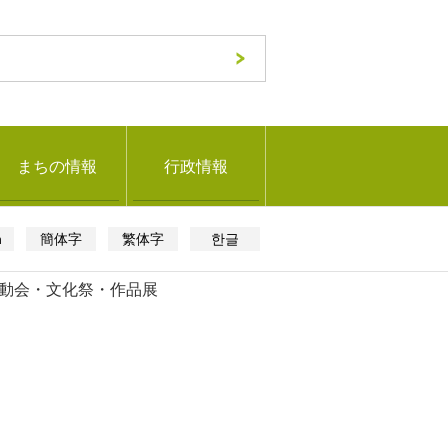
まちの情報
行政情報
h
簡体字
繁体字
한글
動会・文化祭・作品展