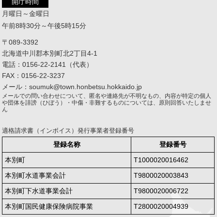
開庁時間
月曜日～金曜日
午前8時30分～午後5時15分
〒089-3392
北海道中川郡本別町北2丁目4-1
電話：0156-22-2141（代表）
FAX：0156-22-3237
メール：soumuk@town.honbetsu.hokkaido.jp
メールでの問い合わせについて、匿名や連絡先が不明なもの、内容が特定の個人
や団体を誹謗（ひぼう）・中傷・非難するものについては、原則回答いたしませ
ん
適格請求書（インボイス）発行事業者登録番号
登録名称
登録番号
本別町
T1000020016462
本別町水道事業会計
T9800020003843
本別町下水道事業会計
T9800020006722
本別町国民健康保険病院事業
T2800020004939