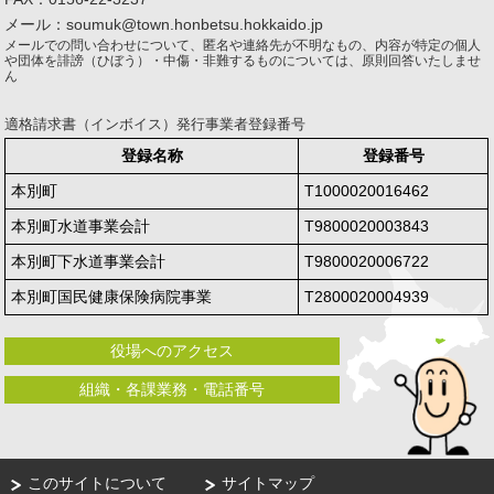
メール：soumuk@town.honbetsu.hokkaido.jp
メールでの問い合わせについて、匿名や連絡先が不明なもの、内容が特定の個人
や団体を誹謗（ひぼう）・中傷・非難するものについては、原則回答いたしませ
ん
適格請求書（インボイス）発行事業者登録番号
登録名称
登録番号
本別町
T1000020016462
本別町水道事業会計
T9800020003843
本別町下水道事業会計
T9800020006722
本別町国民健康保険病院事業
T2800020004939
役場へのアクセス
組織・各課業務・電話番号
このサイトについて
サイトマップ