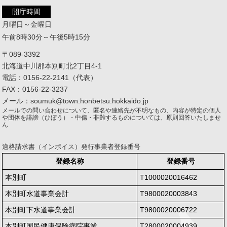
開庁時間
月曜日～金曜日
午前8時30分～午後5時15分
〒089-3392
北海道中川郡本別町北2丁目4-1
電話：0156-22-2141（代表）
FAX：0156-22-3237
メール：soumuk@town.honbetsu.hokkaido.jp
メールでの問い合わせについて、匿名や連絡先が不明なもの、内容が特定の個人
や団体を誹謗（ひぼう）・中傷・非難するものについては、原則回答いたしませ
ん
適格請求書（インボイス）発行事業者登録番号
登録名称
登録番号
本別町
T1000020016462
本別町水道事業会計
T9800020003843
本別町下水道事業会計
T9800020006722
本別町国民健康保険病院事業
T2800020004939