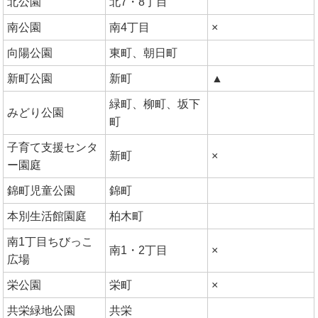
北公園
北7・8丁目
南公園
南4丁目
×
向陽公園
東町、朝日町
新町公園
新町
▲
緑町、柳町、坂下
みどり公園
町
子育て支援センタ
新町
×
ー園庭
錦町児童公園
錦町
本別生活館園庭
柏木町
南1丁目ちびっこ
南1・2丁目
×
広場
栄公園
栄町
×
共栄緑地公園
共栄