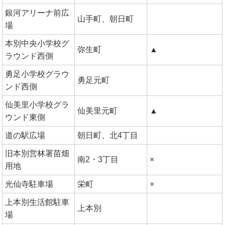
銀河アリーナ前広
山手町、朝日町
場
本別中央小学校グ
弥生町
▲
ラウンド西側
勇足小学校グラウ
勇足元町
ンド西側
仙美里小学校グラ
仙美里元町
▲
ウンド東側
道の駅広場
朝日町、北4丁目
旧本別営林署苗畑
南2・3丁目
×
用地
光仙寺駐車場
栄町
×
上本別生活館駐車
上本別
場