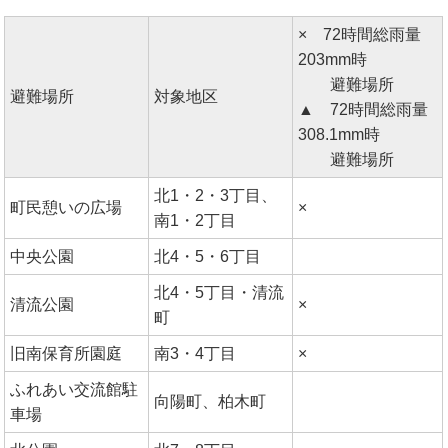
× 72時間総雨量
203mm時
避難場所
避難場所
対象地区
▲ 72時間総雨量
308.1mm時
避難場所
北1・2・3丁目、
町民憩いの広場
×
南1・2丁目
中央公園
北4・5・6丁目
北4・5丁目・清流
清流公園
×
町
旧南保育所園庭
南3・4丁目
×
ふれあい交流館駐
向陽町、柏木町
車場