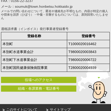
FAX：0156-22-3237
メール：soumuk@town.honbetsu.hokkaido.jp
メールでの問い合わせについて、匿名や連絡先が不明なもの、内容が特定の個人
や団体を誹謗（ひぼう）・中傷・非難するものについては、原則回答いたしませ
ん
適格請求書（インボイス）発行事業者登録番号
登録名称
登録番号
本別町
T1000020016462
本別町水道事業会計
T9800020003843
本別町下水道事業会計
T9800020006722
本別町国民健康保険病院事業
T2800020004939
役場へのアクセス
組織・各課業務・電話番号
このサイトについて
サイトマップ