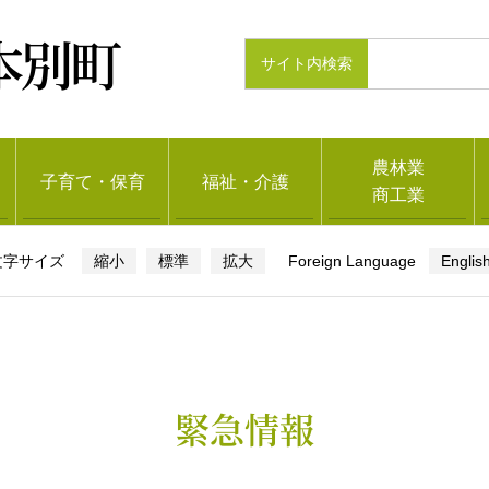
本別町
農林業
子育て・保育
福祉・介護
商工業
縮小
標準
拡大
Englis
緊急情報