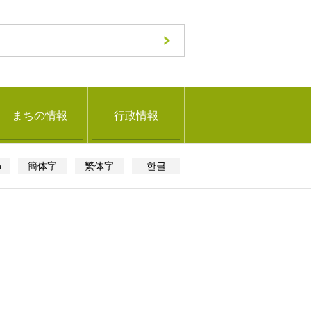
まちの情報
行政情報
h
簡体字
繁体字
한글