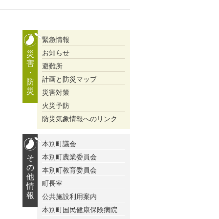
緊急情報
お知らせ
災
害
避難所
・
計画と防災マップ
防
災
災害対策
火災予防
防災気象情報へのリンク
本別町議会
本別町農業委員会
そ
の
本別町教育委員会
他
町長室
情
報
公共施設利用案内
本別町国民健康保険病院