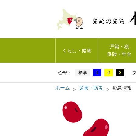
まめのまち
戸籍・税
くらし・健康
保険・年金
標準
1
2
3
ホーム
災害・防災
緊急情報