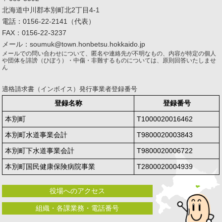
北海道中川郡本別町北2丁目4-1
電話：0156-22-2141（代表）
FAX：0156-22-3237
メール：soumuk@town.honbetsu.hokkaido.jp
メールでの問い合わせについて、匿名や連絡先が不明なもの、内容が特定の個人
や団体を誹謗（ひぼう）・中傷・非難するものについては、原則回答いたしませ
ん
適格請求書（インボイス）発行事業者登録番号
登録名称
登録番号
本別町
T1000020016462
本別町水道事業会計
T9800020003843
本別町下水道事業会計
T9800020006722
本別町国民健康保険病院事業
T2800020004939
役場へのアクセス
組織・各課業務・電話番号