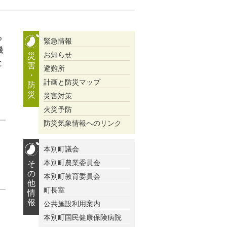
る
緊急情報
機
お知らせ
災
と
害
避難所
・
計画と防災マップ
防
災
災害対策
火災予防
防災気象情報へのリンク
本別町議会
本別町農業委員会
そ
の
本別町教育委員会
他
町長室
情
報
公共施設利用案内
本別町国民健康保険病院