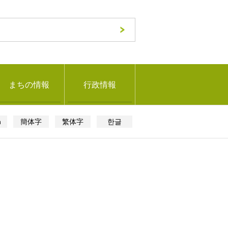
まちの情報
行政情報
h
簡体字
繁体字
한글