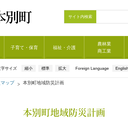
本別町
農林業
子育て・保育
福祉・介護
商工業
縮小
標準
拡大
Englis
災マップ
本別町地域防災計画
本別町地域防災計画