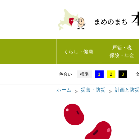
まめのまち
戸籍・税
くらし・健康
保険・年金
標準
1
2
3
ホーム
災害・防災
計画と防