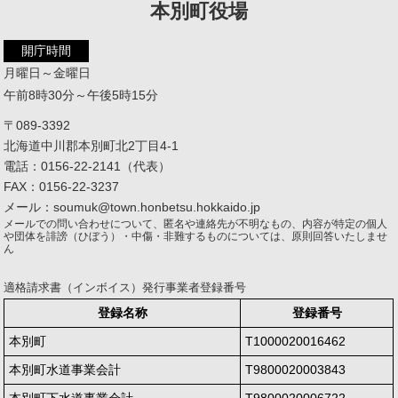
本別町役場
開庁時間
月曜日～金曜日
午前8時30分～午後5時15分
〒089-3392
北海道中川郡本別町北2丁目4-1
電話：0156-22-2141（代表）
FAX：0156-22-3237
メール：soumuk@town.honbetsu.hokkaido.jp
メールでの問い合わせについて、匿名や連絡先が不明なもの、内容が特定の個人
や団体を誹謗（ひぼう）・中傷・非難するものについては、原則回答いたしませ
ん
適格請求書（インボイス）発行事業者登録番号
登録名称
登録番号
本別町
T1000020016462
本別町水道事業会計
T9800020003843