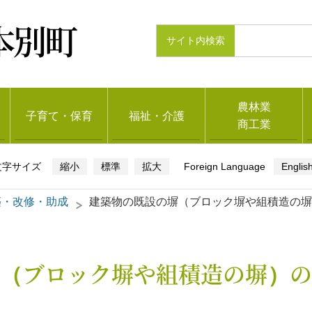
本別町
農林業
子育て・保育
福祉・介護
商工業
縮小
標準
拡大
Englis
築・改修・助成
建築物の既設の塀（ブロック塀や組積造の塀
（ブロック塀や組積造の塀）の