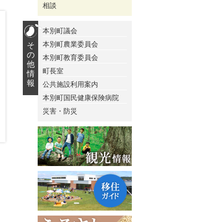
相談
本別町議会
本別町農業委員会
そ
の
本別町教育委員会
他
町長室
情
報
公共施設利用案内
本別町国民健康保険病院
災害・防災