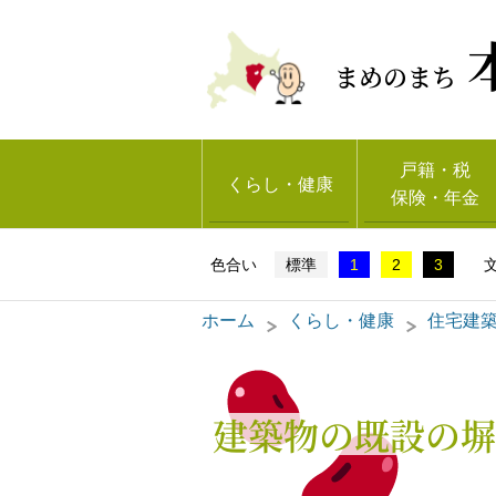
まめのまち
戸籍・税
くらし・健康
保険・年金
標準
1
2
3
ホーム
くらし・健康
住宅建
建築物の既設の塀