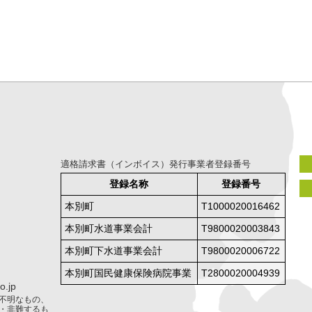
適格請求書（インボイス）発行事業者登録番号
登録名称
登録番号
本別町
T1000020016462
本別町水道事業会計
T9800020003843
本別町下水道事業会計
T9800020006722
本別町国民健康保険病院事業
T2800020004939
.jp
不明なもの、
・非難するも