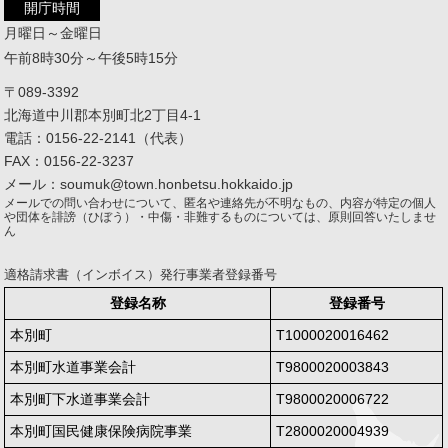
開庁時間
月曜日～金曜日
午前8時30分～午後5時15分
〒089-3392
北海道中川郡本別町北2丁目4-1
電話：0156-22-2141（代表）
FAX：0156-22-3237
メール：soumuk@town.honbetsu.hokkaido.jp
メールでの問い合わせについて、匿名や連絡先が不明なもの、内容が特定の個人
や団体を誹謗（ひぼう）・中傷・非難するものについては、原則回答いたしませ
ん
適格請求書（インボイス）発行事業者登録番号
登録名称
登録番号
本別町
T1000020016462
本別町水道事業会計
T9800020003843
本別町下水道事業会計
T9800020006722
本別町国民健康保険病院事業
T2800020004939