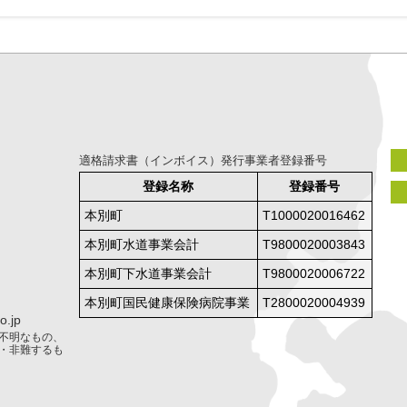
適格請求書（インボイス）発行事業者登録番号
登録名称
登録番号
本別町
T1000020016462
本別町水道事業会計
T9800020003843
本別町下水道事業会計
T9800020006722
本別町国民健康保険病院事業
T2800020004939
.jp
不明なもの、
・非難するも