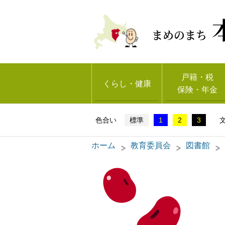
まめのまち
戸籍・税
くらし・健康
保険・年金
標準
1
2
3
ホーム
教育委員会
図書館