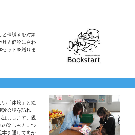
んと保護者を対象
カ月児健診に合わ
本セットを贈りま
しい「体験」と絵
健診会場を訪れ、
お渡しします。親
本の楽しみ方につ
絵本を通して向か