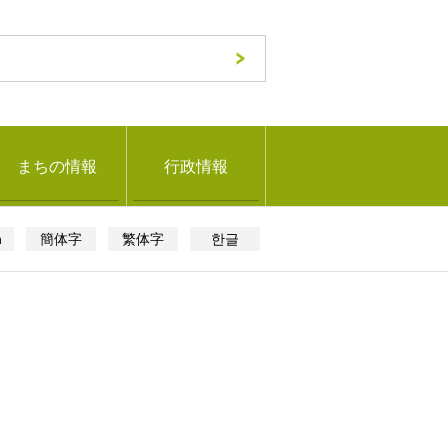
まちの情報
行政情報
h
簡体字
繁体字
한글