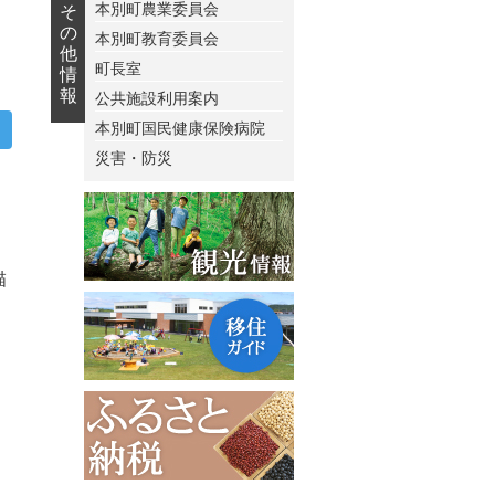
本別町農業委員会
そ
の
本別町教育委員会
他
町長室
情
報
公共施設利用案内
本別町国民健康保険病院
災害・防災
描