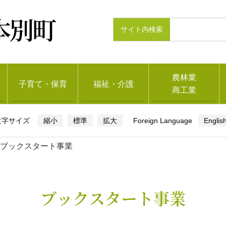
本別町
農林業
子育て・保育
福祉・介護
商工業
縮小
標準
拡大
Englis
ブックスタート事業
ブックスタート事業