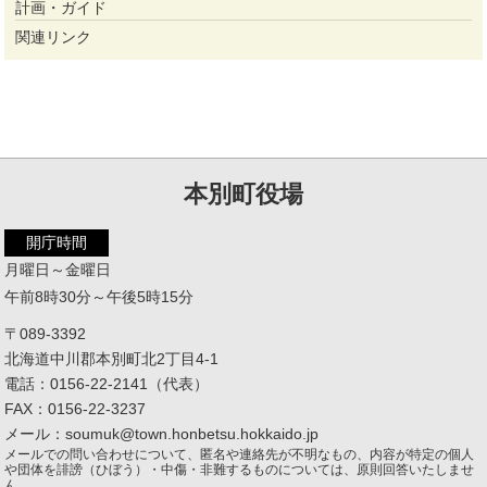
計画・ガイド
関連リンク
本別町役場
開庁時間
月曜日～金曜日
午前8時30分～午後5時15分
〒089-3392
北海道中川郡本別町北2丁目4-1
電話：0156-22-2141（代表）
FAX：0156-22-3237
メール：soumuk@town.honbetsu.hokkaido.jp
メールでの問い合わせについて、匿名や連絡先が不明なもの、内容が特定の個人
や団体を誹謗（ひぼう）・中傷・非難するものについては、原則回答いたしませ
ん