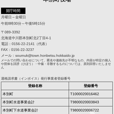
開庁時間
月曜日～金曜日
午前8時30分～午後5時15分
〒089-3392
北海道中川郡本別町北2丁目4-1
電話：0156-22-2141（代表）
FAX：0156-22-3237
メール：soumuk@town.honbetsu.hokkaido.jp
メールでの問い合わせについて、匿名や連絡先が不明なもの、内容が特定の個人
や団体を誹謗（ひぼう）・中傷・非難するものについては、原則回答いたしませ
ん
適格請求書（インボイス）発行事業者登録番号
登録名称
登録番号
本別町
T1000020016462
本別町水道事業会計
T9800020003843
本別町下水道事業会計
T9800020006722