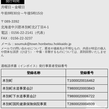
開庁時間
月曜日～金曜日
午前8時30分～午後5時15分
〒089-3392
北海道中川郡本別町北2丁目4-1
電話：0156-22-2141（代表）
FAX：0156-22-3237
メール：soumuk@town.honbetsu.hokkaido.jp
メールでの問い合わせについて、匿名や連絡先が不明なもの、内容が特定の個人
や団体を誹謗（ひぼう）・中傷・非難するものについては、原則回答いたしませ
ん
適格請求書（インボイス）発行事業者登録番号
登録名称
登録番号
本別町
T1000020016462
本別町水道事業会計
T9800020003843
本別町下水道事業会計
T9800020006722
本別町国民健康保険病院事業
T2800020004939