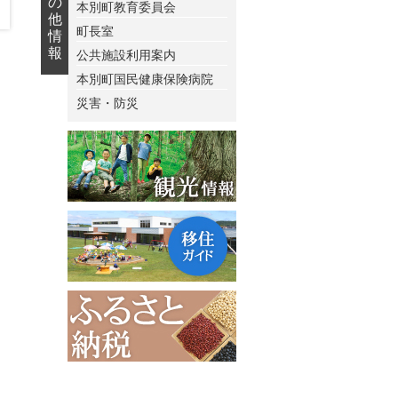
の
本別町教育委員会
他
町長室
情
報
公共施設利用案内
本別町国民健康保険病院
災害・防災