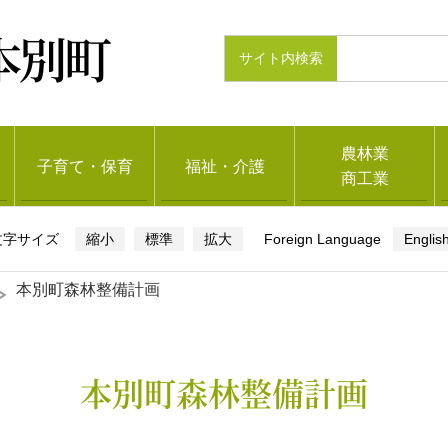
本別町
農林業
子育て・保育
福祉・介護
商工業
縮小
標準
拡大
Englis
本別町森林整備計画
本別町森林整備計画