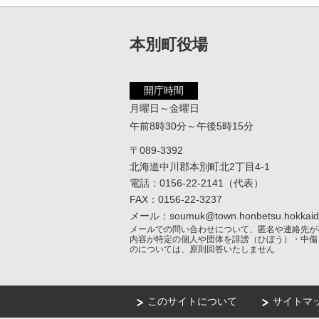
本別町役場
開庁時間
月曜日～金曜日
午前8時30分～午後5時15分
〒089-3392
北海道中川郡本別町北2丁目4-1
電話：0156-22-2141（代表）
FAX：0156-22-3237
メール：soumuk@town.honbetsu.hokkaido
メールでの問い合わせについて、匿名や連絡先が
内容が特定の個人や団体を誹謗（ひぼう）・中傷
のについては、原則回答いたしません
このサイトについて
サイトマ