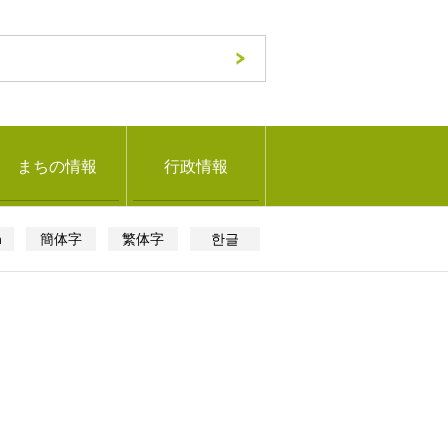
まちの情報
行政情報
h
簡体字
繁体字
한글