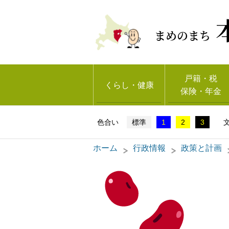
まめのまち
戸籍・税
くらし・健康
保険・年金
標準
1
2
3
ホーム
行政情報
政策と計画