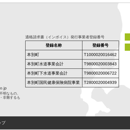
適格請求書（インボイス）発行事業者登録番号
登録名称
登録番号
本別町
T1000020016462
本別町水道事業会計
T9800020003843
本別町下水道事業会計
T9800020006722
本別町国民健康保険病院事業
T2800020004939
.jp
不明なもの、
・非難するも
ップ