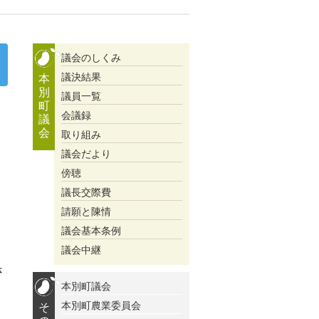
議会のしくみ
議決結果
本
別
議員一覧
町
会議録
議
会
取り組み
議会だより
傍聴
議長交際費
請願と陳情
議会基本条例
議会中継
さ
本別町議会
本別町農業委員会
そ