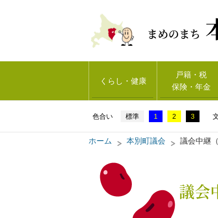
まめのまち
戸籍・税
くらし・健康
保険・年金
標準
1
2
3
ホーム
本別町議会
議会中継
議会