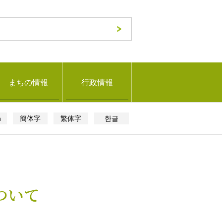
まちの情報
行政情報
h
簡体字
繁体字
한글
ついて