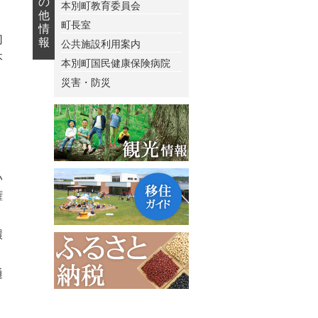
の
本別町教育委員会
他
町長室
情
切
報
公共施設利用案内
本
本別町国民健康保険病院
災害・防災
い
権
環
通