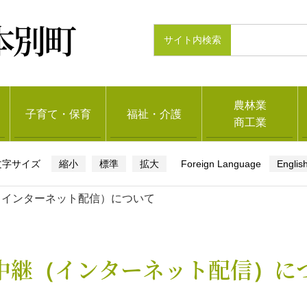
本別町
農林業
子育て・保育
福祉・介護
商工業
縮小
標準
拡大
Englis
（インターネット配信）について
中継（インターネット配信）に