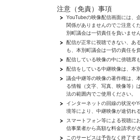
注意（免責）事項
YouTubeの映像配信画面に
関係がありませんのでご注意く
別町議会は一切責任を負いませ
配信が正常に視聴できない、あ
も、本別町議会は一切の責任を
配信している映像の中に傍聴席
配信をしている中継映像は、本
議会中継等の映像の著作権は、
る情報（文字、写真、映像等）
法の範囲内でご使用ください。
インターネットの回線の状況やY
境等により、中継映像が途切れ
スマートフォン等による視聴に
信事業者から高額な料金請求が
このサービスは予告なく終了す