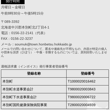
開庁時間
月曜日～金曜日
午前8時30分～午後5時15分
〒089-3392
北海道中川郡本別町北2丁目4-1
電話：0156-22-2141（代表）
FAX：0156-22-3237
メール：soumuk@town.honbetsu.hokkaido.jp
メールでの問い合わせについて、匿名や連絡先が不明なもの、内容が特定の個人
や団体を誹謗（ひぼう）・中傷・非難するものについては、原則回答いたしませ
ん
適格請求書（インボイス）発行事業者登録番号
登録名称
登録番号
本別町
T1000020016462
本別町水道事業会計
T9800020003843
本別町下水道事業会計
T9800020006722
本別町国民健康保険病院事業
T2800020004939