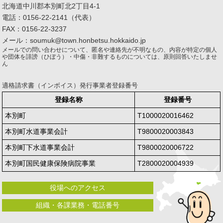
北海道中川郡本別町北2丁目4-1
電話：0156-22-2141（代表）
FAX：0156-22-3237
メール：soumuk@town.honbetsu.hokkaido.jp
メールでの問い合わせについて、匿名や連絡先が不明なもの、内容が特定の個人
や団体を誹謗（ひぼう）・中傷・非難するものについては、原則回答いたしませ
ん
適格請求書（インボイス）発行事業者登録番号
登録名称
登録番号
本別町
T1000020016462
本別町水道事業会計
T9800020003843
本別町下水道事業会計
T9800020006722
本別町国民健康保険病院事業
T2800020004939
役場へのアクセス
組織・各課業務・電話番号