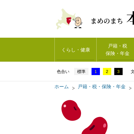
まめのまち
戸籍・税
くらし・健康
保険・年金
標準
1
2
3
ホーム
戸籍・税・保険・年金