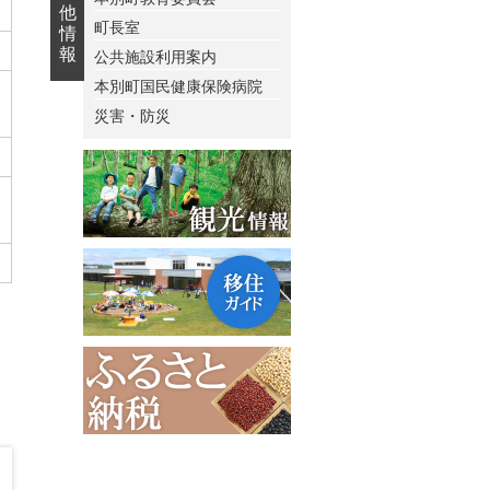
他
町長室
情
報
公共施設利用案内
本別町国民健康保険病院
災害・防災
く