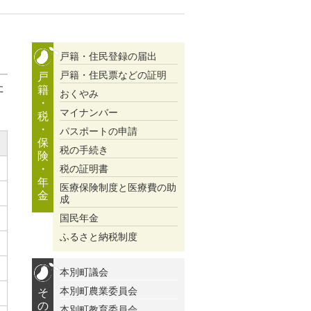
戸籍・住民登録の届出
戸籍・住民票などの証明
戸
た
籍
おくやみ
・
マイナンバー
税
・
パスポートの申請
保
税の手続き
険
・
税の証明書
年
医療保険制度と医療費の助
金
成
国民年金
ふるさと納税制度
本別町議会
本別町農業委員会
そ
の
本別町教育委員会