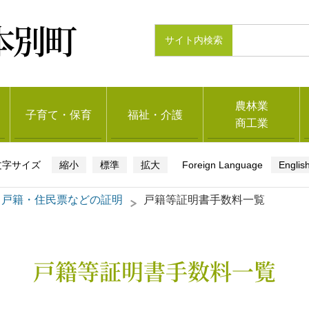
本別町
農林業
子育て・保育
福祉・介護
商工業
縮小
標準
拡大
Englis
戸籍・住民票などの証明
戸籍等証明書手数料一覧
戸籍等証明書手数料一覧