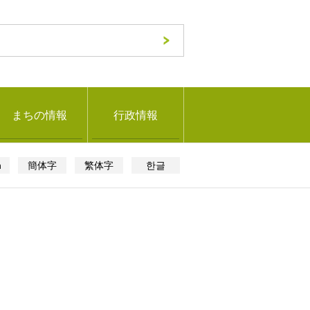
まちの情報
行政情報
h
簡体字
繁体字
한글