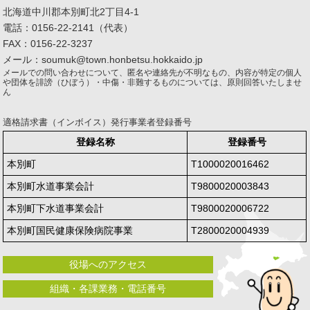
北海道中川郡本別町北2丁目4-1
電話：0156-22-2141（代表）
FAX：0156-22-3237
メール：soumuk@town.honbetsu.hokkaido.jp
メールでの問い合わせについて、匿名や連絡先が不明なもの、内容が特定の個人
や団体を誹謗（ひぼう）・中傷・非難するものについては、原則回答いたしませ
ん
適格請求書（インボイス）発行事業者登録番号
登録名称
登録番号
本別町
T1000020016462
本別町水道事業会計
T9800020003843
本別町下水道事業会計
T9800020006722
本別町国民健康保険病院事業
T2800020004939
役場へのアクセス
組織・各課業務・電話番号